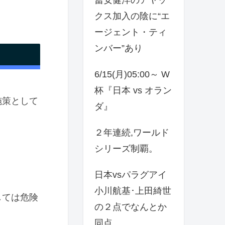
クス加入の陰に“エ
ージェント・ティ
ンバー”あり
6/15(月)05:00～ W
杯『日本 vs オラン
施策として
ダ』
２年連続,ワールド
。
シリーズ制覇。
日本vsパラグアイ
小川航基･上田綺世
しては危険
の２点でなんとか
同点