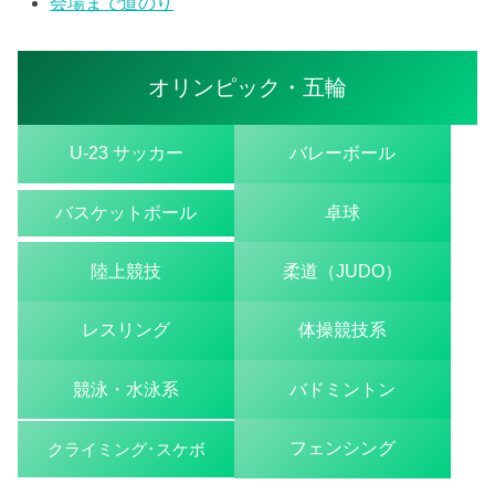
会場まで道のり
オリンピック・五輪
U-23 サッカー
バレーボール
バスケットボール
卓球
陸上競技
柔道（JUDO）
レスリング
体操競技系
競泳・水泳系
バドミントン
フェンシング
クライミング･スケボ