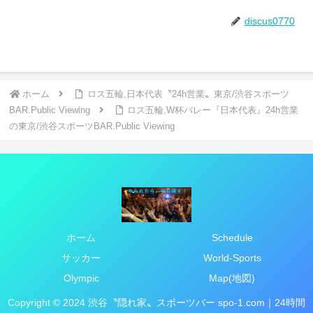
discus0770
ホーム
ロス五輪,日本代表〝24h営業〟東京/渋谷スポーツ
BAR.Public Viewing
ロス五輪,W杯バレー『日本代表』24h営業
の東京/渋谷スポーツBAR.Public Viewing
ホーム
Schedule
サッカー
World-Sports
Olympic
Map(地図)
Copyright © 2024 渋谷〝隠れ家〟スポーツバー spo-1.com｜24時間