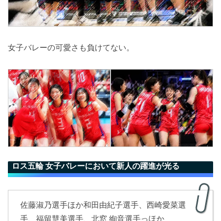
女子バレーの可愛さも負けてない。
ロス五輪 女子バレーにおいて新人の躍進が光る
佐藤淑乃選手ほか和田由紀子選手、西崎愛菜選
手、福留慧美選手、北窓 絢音選手っほか